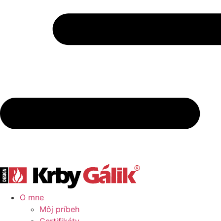
O mne
Môj príbeh
Certifikáty