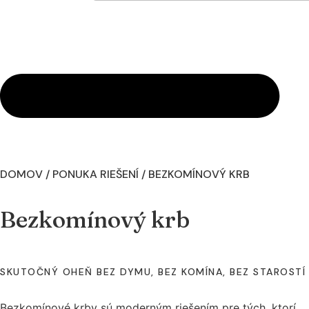
DOMOV
/
PONUKA RIEŠENÍ
/
BEZKOMÍNOVÝ KRB
Bezkomínový krb
SKUTOČNÝ OHEŇ BEZ DYMU, BEZ KOMÍNA, BEZ STAROSTÍ
Bezkomínové krby sú moderným riešením pre tých, ktorí