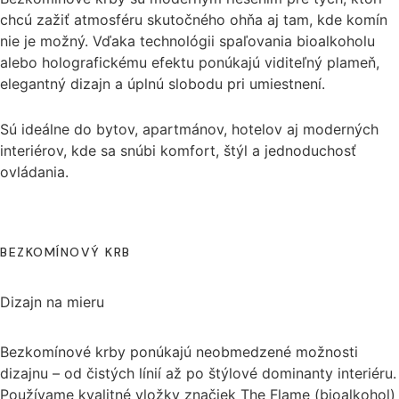
chcú zažiť atmosféru skutočného ohňa aj tam, kde komín
nie je možný. Vďaka technológii spaľovania bioalkoholu
alebo holografickému efektu ponúkajú viditeľný plameň,
elegantný dizajn a úplnú slobodu pri umiestnení.
Sú ideálne do bytov, apartmánov, hotelov aj moderných
interiérov, kde sa snúbi komfort, štýl a jednoduchosť
ovládania.
Dizajn krbu
Riešenie na mieru
BEZKOMÍNOVÝ KRB
Dizajn na mieru
Bezkomínové krby ponúkajú neobmedzené možnosti
dizajnu – od čistých línií až po štýlové dominanty interiéru.
Používame kvalitné vložky značiek The Flame (bioalkohol)