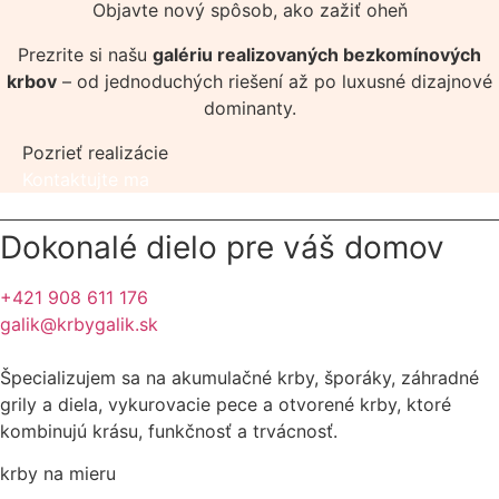
Objavte nový spôsob, ako zažiť oheň
Prezrite si našu
galériu realizovaných bezkomínových
krbov
– od jednoduchých riešení až po luxusné dizajnové
dominanty.
Pozrieť realizácie
Kontaktujte ma
Dokonalé dielo pre váš domov
+421 908 611 176
galik@krbygalik.sk
Špecializujem sa na akumulačné krby, šporáky, záhradné
grily a diela, vykurovacie pece a otvorené krby, ktoré
kombinujú krásu, funkčnosť a trvácnosť.
krby na mieru